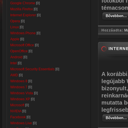
fotókból 
Google Chrome
[0]
témacsoma
Mozilla Firefox
[0]
Internet Explorer
[0]
Bővebben...
Opera
[0]
Linux
[0]
Hozzáadta:
M
Windows Phone
[0]
Apple
[0]
Microsoft Office
[0]
INTERNE
OpenOffice
[0]
Android
[0]
Intel
[0]
Microsoft Security Essentials
[0]
A korábbi
AMD
[0]
legújabb 
Windows 8
[0]
Windows 7
[0]
bizonyult
Windows Vista
[0]
reinkarná
Windows XP
[0]
mutatta b
Microsoft
[0]
legfrisseb
NVIDIA
[0]
Facebook
[0]
Bővebben...
Windows Live
[0]