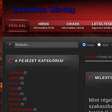
HÍREK
CIKKEK
LETÖLTÉS
FŐOLDAL
informatikai hírek
informatikai cikkek
ingyenes letölté
Helyi
Web
Főoldal
»
Anyag-ar
A FEJEZET KATEGÓRIÁI
Letöltések
[0]
MILEST
Játékok
[0]
Hardver
[0]
Tagok
[0]
Hálózat
[0]
Biztonság
[0]
Mint rége
Szoftver
[0]
szakaszba
Windows (egyéb)
[0]