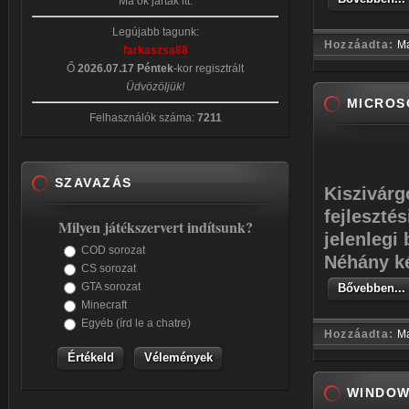
Ma ők jártak itt:
Legújabb tagunk:
Hozzáadta:
M
farkaszsa88
Ő
2026.07.17 Péntek
-kor regisztrált
Üdvözöljük!
MICROSO
Felhasználók száma:
7211
SZAVAZÁS
Kiszivárg
fejleszté
Milyen játékszervert indítsunk?
jelenlegi
COD sorozat
Néhány ké
CS sorozat
GTA sorozat
Bővebben...
Minecraft
Egyéb (írd le a chatre)
Hozzáadta:
M
Vélemények
WINDOW