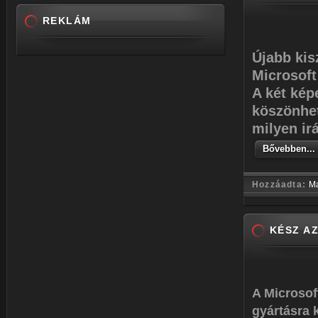
REKLÁM
Újabb kis
Microsoft
A két kép
köszönhet
milyen ir
Bővebben...
Hozzáadta:
M
KÉSZ A
A Microsoft
gyártásra 