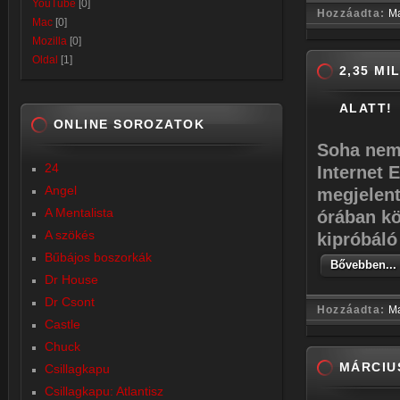
YouTube
[0]
Hozzáadta:
M
Mac
[0]
Mozilla
[0]
Oldal
[1]
2,35 MI
ALATT!
ONLINE SOROZATOK
Soha nem 
24
Internet 
Angel
megjelent
A Mentalista
órában k
A szökés
kipróbáló
Bűbájos boszorkák
Bővebben...
Dr House
Dr Csont
Hozzáadta:
M
Castle
Chuck
MÁRCIUS
Csillagkapu
Csillagkapu: Atlantisz