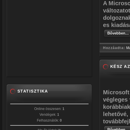
A
Microso
változato
dolgoznak
es kiadás
Bővebben...
Hozzáadta:
M
KÉSZ AZ
STATISZTIKA
Microsoft
végleges 
korábbiak
Online összesen:
1
lehetővé,
Vendégek:
1
továbbfej
Felhasználók:
0
Bővebben...