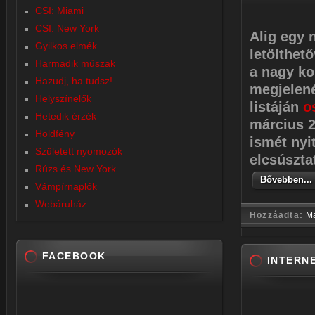
CSI: Miami
CSI: New York
Alig egy 
Gyilkos elmék
letölthet
Harmadik műszak
a nagy ko
Hazudj, ha tudsz!
megjelené
Helyszínelők
listáján
o
Hetedik érzék
március 2
Holdfény
ismét nyi
Született nyomozók
elcsúszta
Rúzs és New York
Bővebben...
Vámpírnaplók
Webáruház
Hozzáadta:
M
FACEBOOK
INTERN