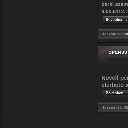
bárki szám
9.00.8112.
Bővebben...
Hozzáadta:
M
OPENSU
Novell pé
elérhető 
Bővebben...
Hozzáadta:
M