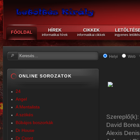
HÍREK
CIKKEK
LETÖLTÉS
FŐOLDAL
informatikai hírek
informatikai cikkek
ingyenes letölté
Helyi
Web
ONLINE SOROZATOK
24
Angel
A Mentalista
A szökés
Szereplő(k):
Bűbájos boszorkák
David Borea
Dr House
Alexis Deni
Dr Csont