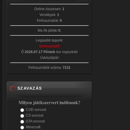
Online összesen:
1
Vendégek:
1
Felhasználók:
0
Ma ők jártak itt:
Legújabb tagunk:
farkaszsa88
Ő
2026.07.17 Péntek
-kor regisztrált
Üdvözöljük!
Felhasználók száma:
7211
SZAVAZÁS
Milyen játékszervert indítsunk?
COD sorozat
CS sorozat
GTA sorozat
Minecraft