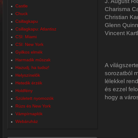
J. August R
Castle
Charisma Ca
Chuck
Christian Ka
Csillagkapu
Glenn Quinn 
Csillagkapu: Atlantisz
Vincent Kart
CSI: Miami
CSI: New York
Gyilkos elmék
Harmadik műszak
A világszert
Hazudj, ha tudsz!
sorozatból m
Helyszínelők
lélekkel rend
Hetedik érzék
és ezzel fel
Holdfény
hogy a város
Született nyomozók
Rúzs és New York
Vámpírnaplók
Webáruház