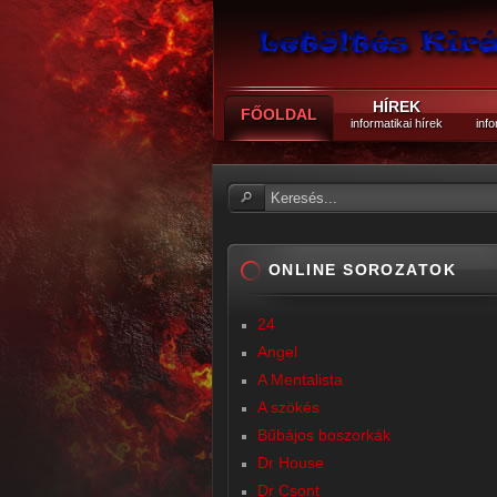
HÍREK
FŐOLDAL
informatikai hírek
info
ONLINE SOROZATOK
24
Angel
A Mentalista
A szökés
Bűbájos boszorkák
Dr House
Dr Csont