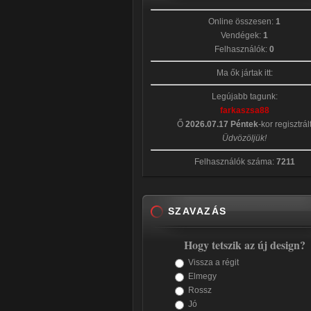
Online összesen:
1
Vendégek:
1
Felhasználók:
0
Ma ők jártak itt:
Legújabb tagunk:
farkaszsa88
Ő
2026.07.17 Péntek
-kor regisztrál
Üdvözöljük!
Felhasználók száma:
7211
SZAVAZÁS
Hogy tetszik az új design?
Vissza a régit
Elmegy
Rossz
Jó