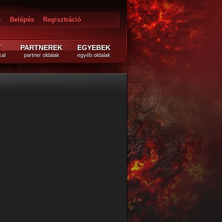
S
Belépés
Regisztráció
épés
T
PARTNEREK
EGYEBEK
kal
partner oldalak
egyéb oldalak