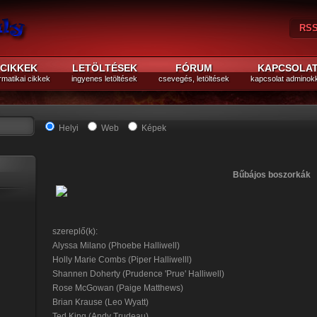
RS
Kil
CIKKEK
LETÖLTÉSEK
FÓRUM
KAPCSOLA
rmatikai cikkek
ingyenes letöltések
csevegés, letöltések
kapcsolat adminok
Helyi
Web
Képek
Bűbájos boszorkák
szereplő(k):
Alyssa Milano (Phoebe Halliwell)
Holly Marie Combs (Piper Halliwelll)
Shannen Doherty (Prudence 'Prue' Halliwell)
Rose McGowan (Paige Matthews)
Brian Krause (Leo Wyatt)
Ted King (Andy Trudeau)