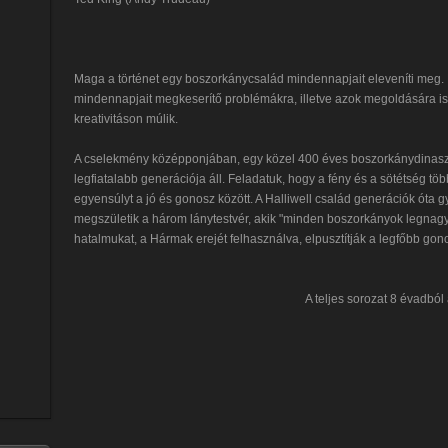
Maga a történet egy boszorkánycsalád mindennapjait eleveníti meg.
mindennapjait megkeserítő problémákra, illetve azok megoldására is
kreativitáson múlik.
A cselekmény középponjában, egy közel 400 éves boszorkánydinaszti
legfiatalabb generációja áll. Feladatuk, hogy a fény és a sötétség t
egyensúlyt a jó és gonosz között. A Halliwell család generációk óta gy
megszületik a három lánytestvér, akik "minden boszorkányok legnag
hatalmukat, a Hármak erejét felhasználva, elpusztítják a legfőbb gono
A teljes sorozat 8 évadból á