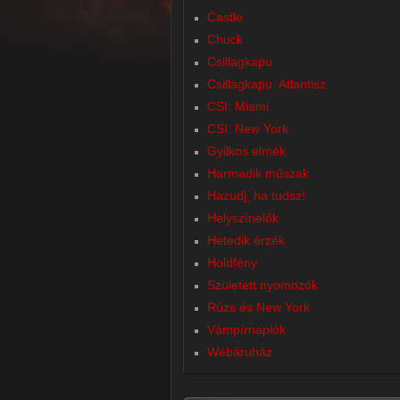
Castle
Chuck
Csillagkapu
Csillagkapu: Atlantisz
CSI: Miami
CSI: New York
Gyilkos elmék
Harmadik műszak
Hazudj, ha tudsz!
Helyszínelők
Hetedik érzék
Holdfény
Született nyomozók
Rúzs és New York
Vámpírnaplók
Webáruház