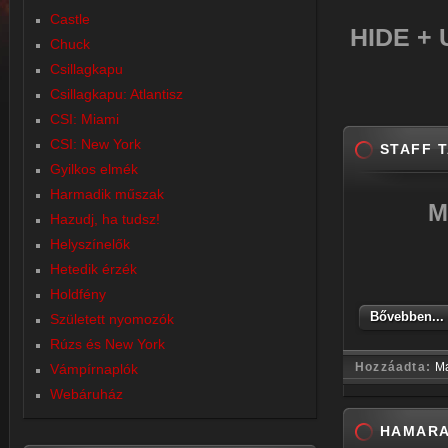
Castle
HIDE + U
Chuck
Csillagkapu
Csillagkapu: Atlantisz
CSI: Miami
CSI: New York
STAFF 
Gyilkos elmék
Harmadik műszak
M
Hazudj, ha tudsz!
Helyszínelők
Hetedik érzék
Holdfény
Bővebben...
Született nyomozók
Rúzs és New York
Hozzáadta:
M
Vámpírnaplók
Webáruház
HAMARA