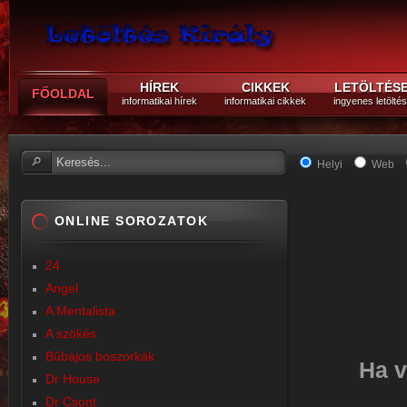
HÍREK
CIKKEK
LETÖLTÉS
FŐOLDAL
informatikai hírek
informatikai cikkek
ingyenes letölté
Helyi
Web
ONLINE SOROZATOK
24
Angel
A Mentalista
A szökés
Bűbájos boszorkák
Ha v
Dr House
Dr Csont