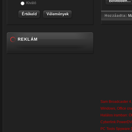
Bővebben...
Kiváló
Vélemények
Hozzáadta:
M
REKLÁM
Sam Broadcaster 4.9
Windows, Office cr
Halálos iramban: 
Cyberlink PowerDVD
PC Tools Spyware D