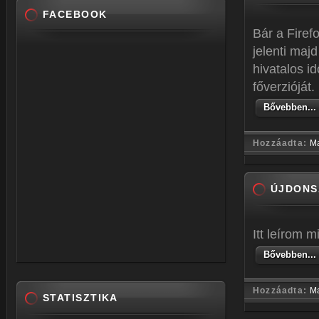
FACEBOOK
Bár a Firef
jelenti maj
hivatalos i
főverzióját.
Bővebben...
Hozzáadta:
M
ÚJDON
Itt leírom 
Bővebben...
Hozzáadta:
M
STATISZTIKA