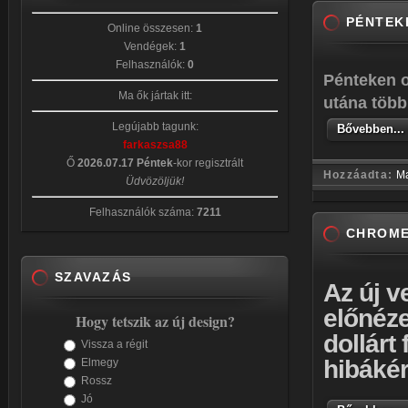
PÉNTEK
Online összesen:
1
Vendégek:
1
Felhasználók:
0
Pénteken ol
Ma ők jártak itt:
utána több
Legújabb tagunk:
Bővebben...
farkaszsa88
Ő
2026.07.17 Péntek
-kor regisztrált
Hozzáadta:
M
Üdvözöljük!
Felhasználók száma:
7211
CHROME
SZAVAZÁS
Az új v
előnéze
Hogy tetszik az új design?
dollárt 
Vissza a régit
hibákér
Elmegy
Rossz
Jó