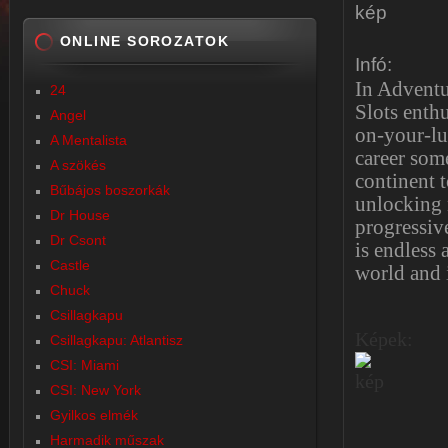
ONLINE SOROZATOK
Infó:
In Adventur
24
Slots enthu
Angel
on-your-luc
A Mentalista
career som
A szökés
continent t
Bűbájos boszorkák
unlocking 
Dr House
progressiv
Dr Csont
is endless
Castle
world and i
Chuck
Csillagkapu
Képek:
Csillagkapu: Atlantisz
CSI: Miami
CSI: New York
Gyilkos elmék
Harmadik műszak