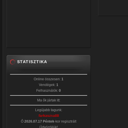
STATISZTIKA
Online összesen:
1
Vendégek:
1
Felhasználók:
0
Ma ők jártak itt:
Legújabb tagunk:
farkaszsa88
Ő
2026.07.17 Péntek
-kor regisztrált
Üdvözöljük!