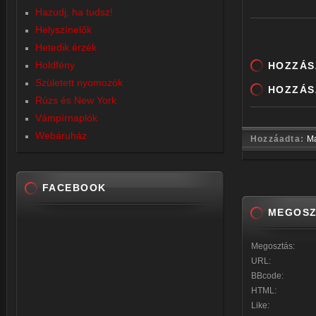
Hazudj, ha tudsz!
Helyszínelők
Hetedik érzék
Holdfény
HOZZÁ
Született nyomozók
HOZZÁS
Rúzs és New York
Vámpírnaplók
Webáruház
Hozzáadta:
M
FACEBOOK
MEGOSZ
Megosztás:
URL:
BBcode:
HTML:
Like: