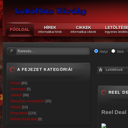
HÍREK
CIKKEK
LETÖLTÉS
FŐOLDAL
informatikai hírek
informatikai cikkek
ingyenes letölté
Helyi
Web
A FEJEZET KATEGÓRIÁI
Letöltések
Filmek
[80]
Sorozatok
[5]
REEL D
Játékok
[98]
Operációs rendszerek
[35]
Serials
[10]
Reel Deal
Programok
[224]
Online Sorozatok
[0]