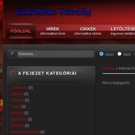
HÍREK
CIKKEK
LETÖLTÉS
FŐOLDAL
informatikai hírek
informatikai cikkek
ingyenes letölté
Helyi
Web
Főoldal
»
Internet E
A FEJEZET KATEGÓRIÁI
Nincs bejegyzés
Letöltések
[0]
Játékok
[0]
Hardver
[0]
Tagok
[0]
Hálózat
[0]
Biztonság
[0]
Szoftver
[0]
Windows (egyéb)
[0]