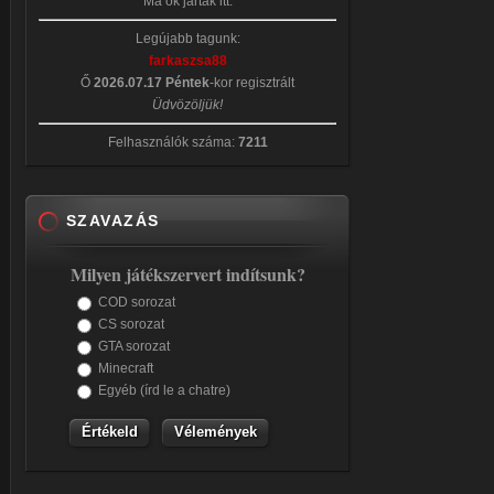
Ma ők jártak itt:
Legújabb tagunk:
farkaszsa88
Ő
2026.07.17 Péntek
-kor regisztrált
Üdvözöljük!
Felhasználók száma:
7211
SZAVAZÁS
Milyen játékszervert indítsunk?
COD sorozat
CS sorozat
GTA sorozat
Minecraft
Egyéb (írd le a chatre)
Vélemények