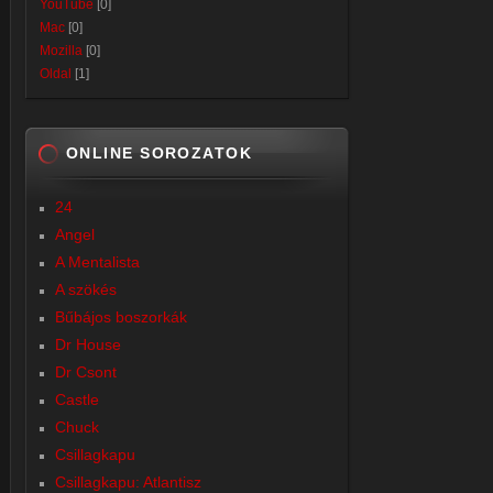
YouTube
[0]
Mac
[0]
Mozilla
[0]
Oldal
[1]
ONLINE SOROZATOK
24
Angel
A Mentalista
A szökés
Bűbájos boszorkák
Dr House
Dr Csont
Castle
Chuck
Csillagkapu
Csillagkapu: Atlantisz