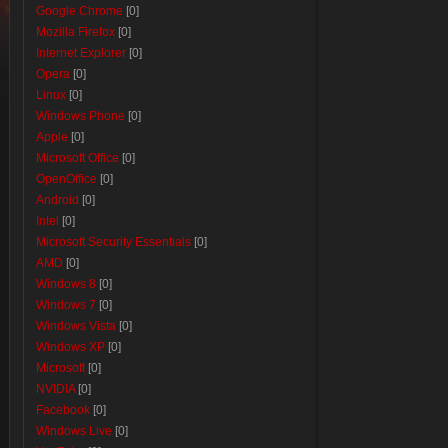
Google Chrome
[0]
Mozilla Firefox
[0]
Internet Explorer
[0]
Opera
[0]
Linux
[0]
Windows Phone
[0]
Apple
[0]
Microsoft Office
[0]
OpenOffice
[0]
Android
[0]
Intel
[0]
Microsoft Security Essentials
[0]
AMD
[0]
Windows 8
[0]
Windows 7
[0]
Windows Vista
[0]
Windows XP
[0]
Microsoft
[0]
NVIDIA
[0]
Facebook
[0]
Windows Live
[0]