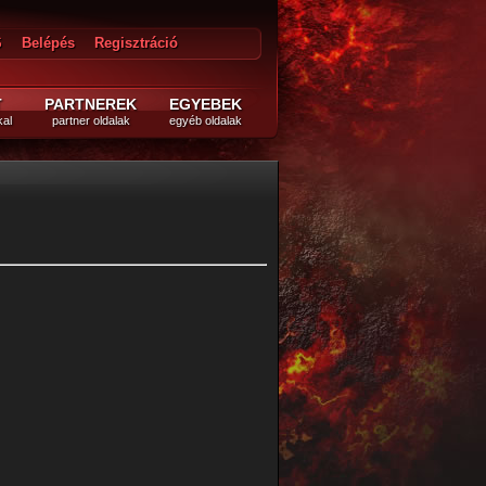
S
Belépés
Regisztráció
épés
T
PARTNEREK
EGYEBEK
kal
partner oldalak
egyéb oldalak