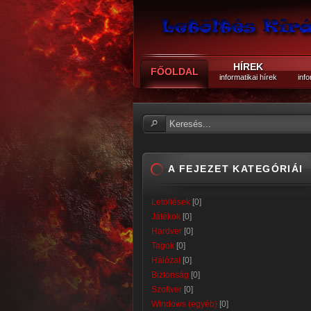
HÍREK
FŐOLDAL
informatikai hírek
info
A FEJEZET KATEGÓRIÁI
Letöltések
[0]
Játékok
[0]
Hardver
[0]
Tagok
[0]
Hálózat
[0]
Biztonság
[0]
Szoftver
[0]
Windows (egyéb)
[0]