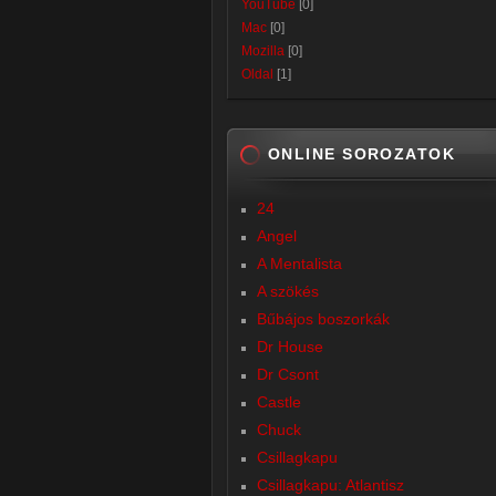
YouTube
[0]
Mac
[0]
Mozilla
[0]
Oldal
[1]
ONLINE SOROZATOK
24
Angel
A Mentalista
A szökés
Bűbájos boszorkák
Dr House
Dr Csont
Castle
Chuck
Csillagkapu
Csillagkapu: Atlantisz