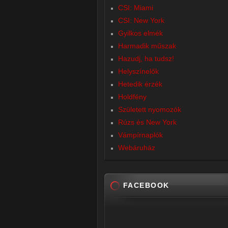
CSI: Miami
CSI: New York
Gyilkos elmék
Harmadik műszak
Hazudj, ha tudsz!
Helyszínelők
Hetedik érzék
Holdfény
Született nyomozók
Rúzs és New York
Vámpírnaplók
Webáruház
FACEBOOK