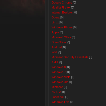
Google Chrome
[0]
Mozilla Firefox
[0]
Internet Explorer
[0]
Opera
[0]
Linux
[0]
Windows Phone
[0]
Apple
[0]
Microsoft Office
[0]
OpenOffice
[0]
Android
[0]
Intel
[0]
Microsoft Security Essentials
[0]
AMD
[0]
Windows 8
[0]
Windows 7
[0]
Windows Vista
[0]
Windows XP
[0]
Microsoft
[0]
NVIDIA
[0]
Facebook
[0]
Windows Live
[0]