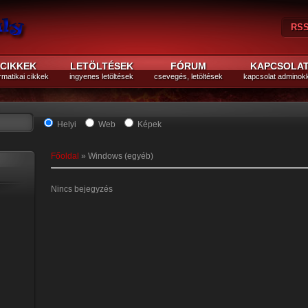
RS
Kil
CIKKEK
LETÖLTÉSEK
FÓRUM
KAPCSOLA
rmatikai cikkek
ingyenes letöltések
csevegés, letöltések
kapcsolat adminok
Helyi
Web
Képek
Főoldal
»
Windows (egyéb)
Nincs bejegyzés