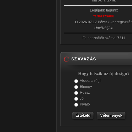
Ma ők jártak itt:
Legújabb tagunk:
farkaszsa88
Ő
2026.07.17 Péntek
-kor regisztrál
Üdvözöljük!
Felhasználók száma:
7211
SZAVAZÁS
Hogy tetszik az új design?
Vissza a régit
Elmegy
Rossz
Jó
Kiváló
Vélemények